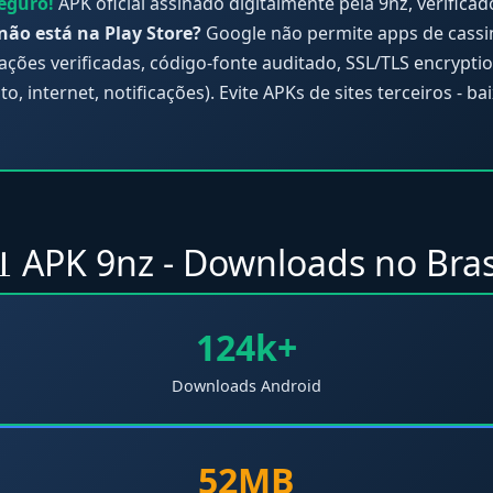
eguro!
APK oficial assinado digitalmente pela 9nz, verificado
não está na Play Store?
Google não permite apps de cassin
ações verificadas, código-fonte auditado, SSL/TLS encrypti
 internet, notificações). Evite APKs de sites terceiros - bai
 APK 9nz - Downloads no Bras
124k+
Downloads Android
52MB