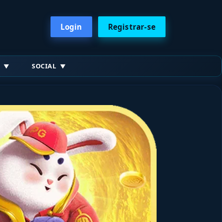
Login
Registrar-se
SOCIAL