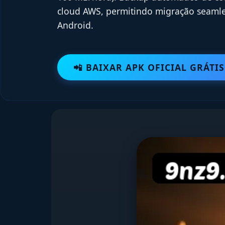
cloud AWS, permitindo migração seamles
Android.
📲 BAIXAR APK OFICIAL GRÁTIS